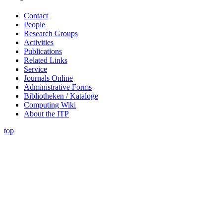
Contact
People
Research Groups
Activities
Publications
Related Links
Service
Journals Online
Administrative Forms
Bibliotheken / Kataloge
Computing Wiki
About the ITP
top