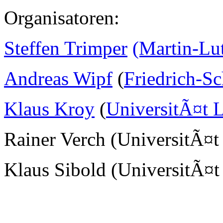
Organisatoren:
Steffen Trimper
(Martin-Lu
Andreas Wipf
(
Friedrich-Sc
Klaus Kroy
(
UniversitÃ¤t L
Rainer Verch (UniversitÃ¤t
Klaus Sibold (UniversitÃ¤t 