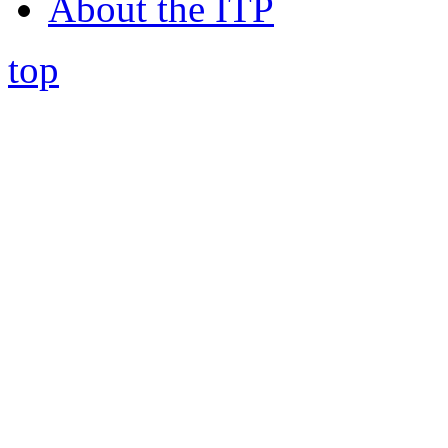
About the ITP
top