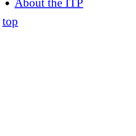
About the ITP
top