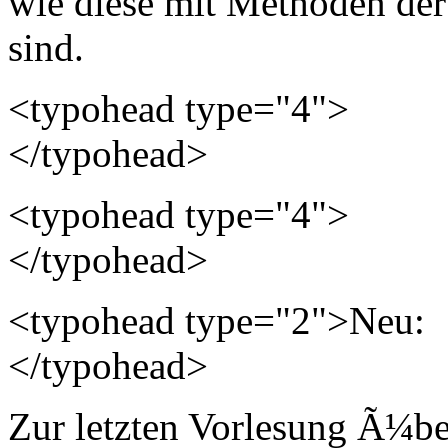
wie diese mit Methoden der
sind.
<typohead type="4">
</typohead>
<typohead type="4">
</typohead>
<typohead type="2">Neu:
</typohead>
Zur letzten Vorlesung Ã¼be