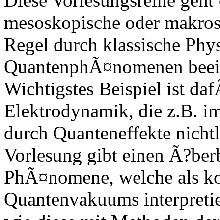
Diese Vorlesungsreihe geht 
mesoskopische oder makros
Regel durch klassische Phys
QuantenphÃ¤nomenen beein
Wichtigstes Beispiel ist da
Elektrodynamik, die z.B. im
durch Quanteneffekte nichtl
Vorlesung gibt einen Ã?be
PhÃ¤nomene, welche als ko
Quantenvakuums interpretie