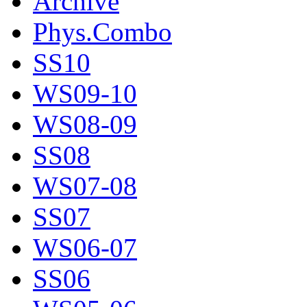
Archive
Phys.Combo
SS10
WS09-10
WS08-09
SS08
WS07-08
SS07
WS06-07
SS06