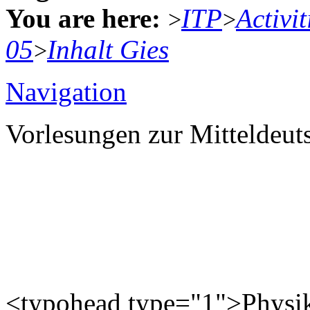
You are here:
ITP
Activit
>
>
05
Inhalt Gies
>
Navigation
Vorlesungen zur Mitteldeu
<typohead type="1">Physi