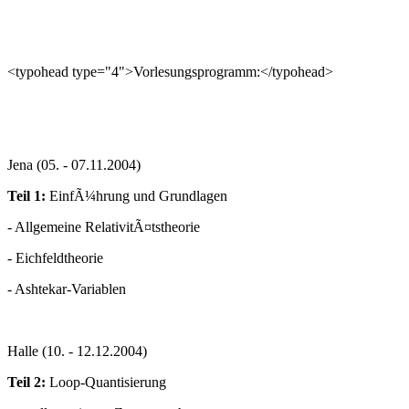
<typohead type="4">Vorlesungsprogramm:</typohead>
Jena (05. - 07.11.2004)
Teil 1:
EinfÃ¼hrung und Grundlagen
- Allgemeine RelativitÃ¤tstheorie
- Eichfeldtheorie
- Ashtekar-Variablen
Halle (10. - 12.12.2004)
Teil 2:
Loop-Quantisierung