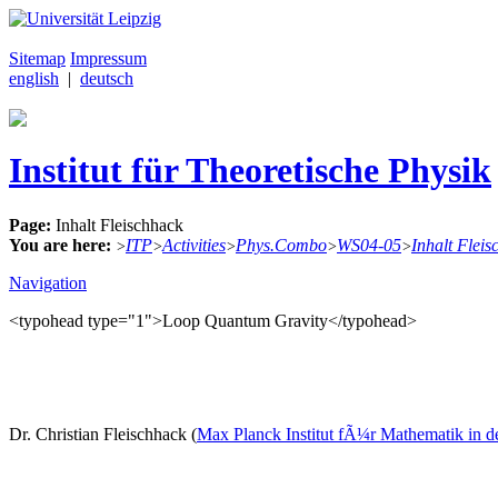
Sitemap
Impressum
english
|
deutsch
Institut für Theoretische Physik
Page:
Inhalt Fleischhack
You are here:
ITP
Activities
Phys.Combo
WS04-05
Inhalt Fleis
>
>
>
>
>
Navigation
<typohead type="1">Loop Quantum Gravity</typohead>
Dr. Christian Fleischhack (
Max Planck Institut fÃ¼r Mathematik in d