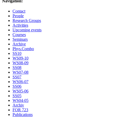
Navigation:
Contact
People
Research Groups
Activities
Upcoming events
Courses
Seminars
Archive
Phys.Combo
SS10
WS09-10
WS08-09
SS08
WS07-08
SS07
WS06-07
SS06
WS05-06
SS05
WS04-05
Archiv
FOR 723
Publications