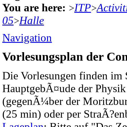
You are here:
ITP
Activit
>
>
05
Halle
>
Navigation
Vorlesungsplan der Com
Die Vorlesungen finden im
HauptgebÃ¤ude der Physik
(gegenÃ¼ber der Moritzbur
(25 min) oder per StraÃ?enb
Lageplan
: Bitte auf "Das Ze