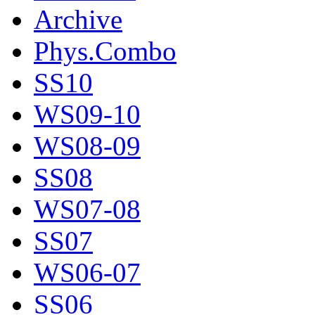
Archive
Phys.Combo
SS10
WS09-10
WS08-09
SS08
WS07-08
SS07
WS06-07
SS06