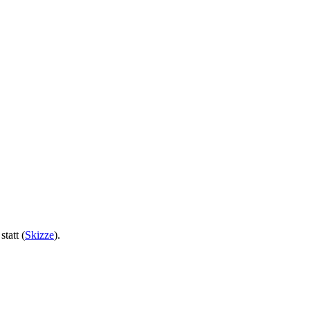
tatt (
Skizze
).