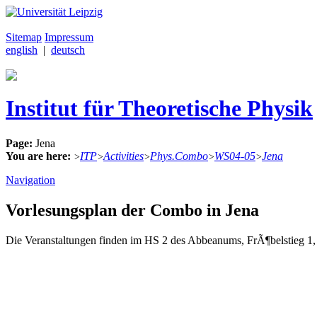
Sitemap
Impressum
english
|
deutsch
Institut für Theoretische Physik
Page:
Jena
You are here:
ITP
Activities
Phys.Combo
WS04-05
Jena
>
>
>
>
>
Navigation
Vorlesungsplan der Combo in Jena
Die Veranstaltungen finden im HS 2 des Abbeanums, FrÃ¶belstieg 1, s