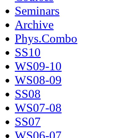
Seminars
Archive
Phys.Combo
SS10
WS09-10
WS08-09
SS08
WS07-08
SS07
WS06-07