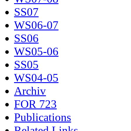
SS07
WS06-07
SS06
WS05-06
SS05
WS04-05
Archiv
FOR 723
Publications
Related Links