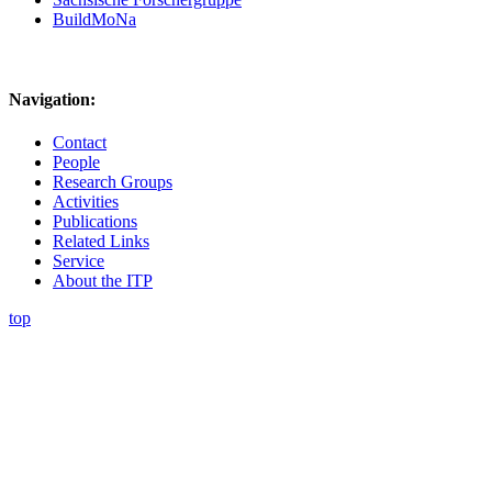
BuildMoNa
Navigation:
Contact
People
Research Groups
Activities
Publications
Related Links
Service
About the ITP
top