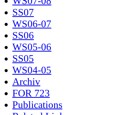
WS07-08
SS07
WS06-07
SS06
WS05-06
SS05
WS04-05
Archiv
FOR 723
Publications