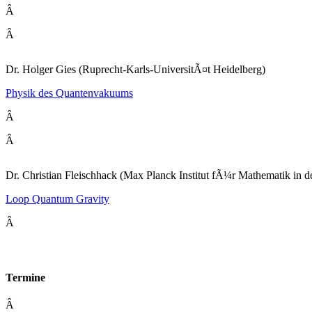
Â
Â
Dr. Holger Gies (Ruprecht-Karls-UniversitÃ¤t Heidelberg)
Physik des Quantenvakuums
Â
Â
Dr. Christian Fleischhack (Max Planck Institut fÃ¼r Mathematik in d
Loop Quantum Gravity
Â
Termine
Â