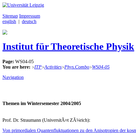
Sitemap
Impressum
english
|
deutsch
Institut für Theoretische Physik
Page:
WS04-05
You are here:
ITP
Activities
Phys.Combo
WS04-05
>
>
>
>
Navigation
Themen im Wintersemester 2004/2005
Prof. Dr. Straumann (UniversitÃ¤t ZÃ¼rich):
Von primordialen Quantenfluktuationen zu den Anisotropien der kos