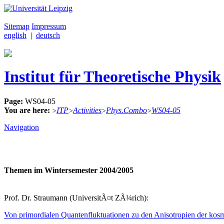
Sitemap
Impressum
english
|
deutsch
Institut für Theoretische Physik
Page:
WS04-05
You are here:
ITP
Activities
Phys.Combo
WS04-05
>
>
>
>
Navigation
Themen im Wintersemester 2004/2005
Prof. Dr. Straumann (UniversitÃ¤t ZÃ¼rich):
Von primordialen Quantenfluktuationen zu den Anisotropien der kos