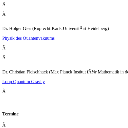
Â
Â
Dr. Holger Gies (Ruprecht-Karls-UniversitÃ¤t Heidelberg)
Physik des Quantenvakuums
Â
Â
Dr. Christian Fleischhack (Max Planck Institut fÃ¼r Mathematik in d
Loop Quantum Gravity
Â
Termine
Â