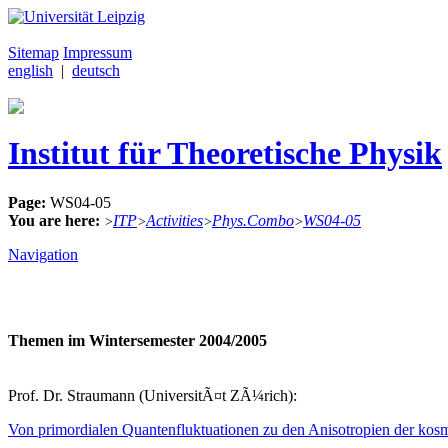
Sitemap
Impressum
english
|
deutsch
Institut für Theoretische Physik
Page:
WS04-05
You are here:
ITP
Activities
Phys.Combo
WS04-05
>
>
>
>
Navigation
Themen im Wintersemester 2004/2005
Prof. Dr. Straumann (UniversitÃ¤t ZÃ¼rich):
Von primordialen Quantenfluktuationen zu den Anisotropien der kos