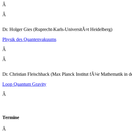
Â
Â
Dr. Holger Gies (Ruprecht-Karls-UniversitÃ¤t Heidelberg)
Physik des Quantenvakuums
Â
Â
Dr. Christian Fleischhack (Max Planck Institut fÃ¼r Mathematik in d
Loop Quantum Gravity
Â
Termine
Â