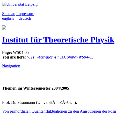
Sitemap
Impressum
english
|
deutsch
Institut für Theoretische Physik
Page:
WS04-05
You are here:
ITP
Activities
Phys.Combo
WS04-05
>
>
>
>
Navigation
Themen im Wintersemester 2004/2005
Prof. Dr. Straumann (UniversitÃ¤t ZÃ¼rich):
Von primordialen Quantenfluktuationen zu den Anisotropien der kos