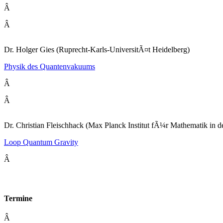
Â
Â
Dr. Holger Gies (Ruprecht-Karls-UniversitÃ¤t Heidelberg)
Physik des Quantenvakuums
Â
Â
Dr. Christian Fleischhack (Max Planck Institut fÃ¼r Mathematik in d
Loop Quantum Gravity
Â
Termine
Â