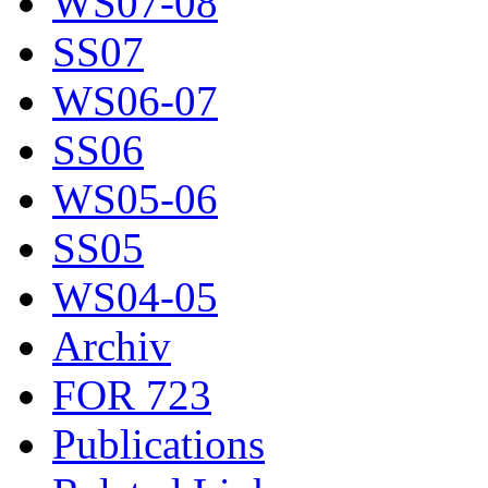
WS07-08
SS07
WS06-07
SS06
WS05-06
SS05
WS04-05
Archiv
FOR 723
Publications