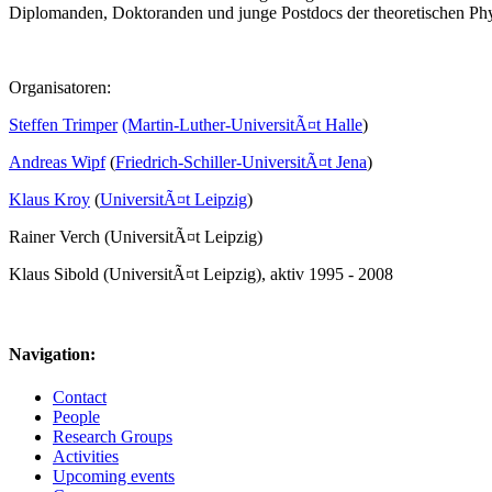
Diplomanden, Doktoranden und junge Postdocs der theoretischen Phy
Organisatoren:
Steffen Trimper
(Martin-Luther-UniversitÃ¤t Halle
)
Andreas Wipf
(
Friedrich-Schiller-UniversitÃ¤t Jena
)
Klaus Kroy
(
UniversitÃ¤t Leipzig
)
Rainer Verch (UniversitÃ¤t Leipzig)
Klaus Sibold (UniversitÃ¤t Leipzig), aktiv 1995 - 2008
Navigation:
Contact
People
Research Groups
Activities
Upcoming events