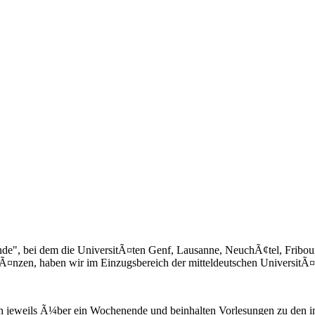
nde", bei dem die UniversitÃ¤ten Genf, Lausanne, NeuchÃ¢tel, Fribo
nzen, haben wir im Einzugsbereich der mitteldeutschen UniversitÃ¤ten
ch jeweils Ã¼ber ein Wochenende und beinhalten Vorlesungen zu den i