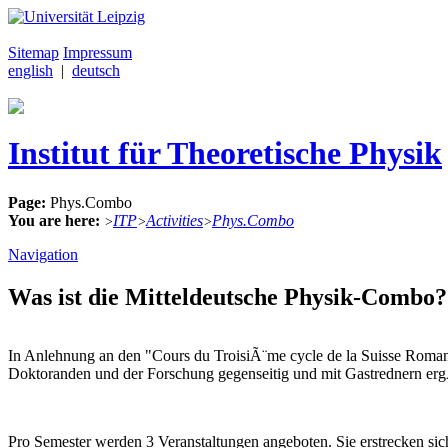
Sitemap
Impressum
english
|
deutsch
Institut für Theoretische Physik
Page:
Phys.Combo
You are here:
ITP
Activities
Phys.Combo
>
>
>
Navigation
Was ist die Mitteldeutsche Physik-Combo?
In Anlehnung an den "Cours du TroisiÃ¨me cycle de la Suisse Roma
Doktoranden und der Forschung gegenseitig und mit Gastrednern ergÃ¤
Pro Semester werden 3 Veranstaltungen angeboten. Sie erstrecken si