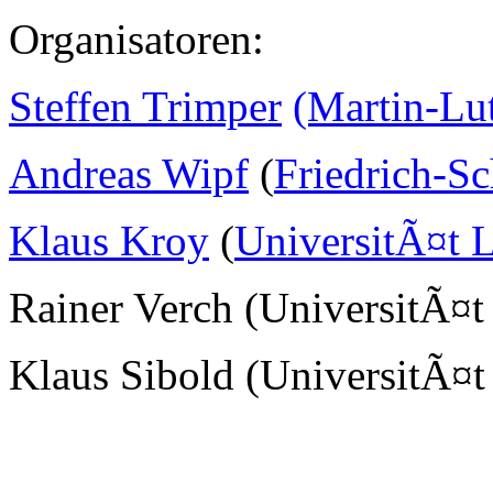
Organisatoren:
Steffen Trimper
(Martin-Lu
Andreas Wipf
(
Friedrich-Sc
Klaus Kroy
(
UniversitÃ¤t L
Rainer Verch (UniversitÃ¤t
Klaus Sibold (UniversitÃ¤t 