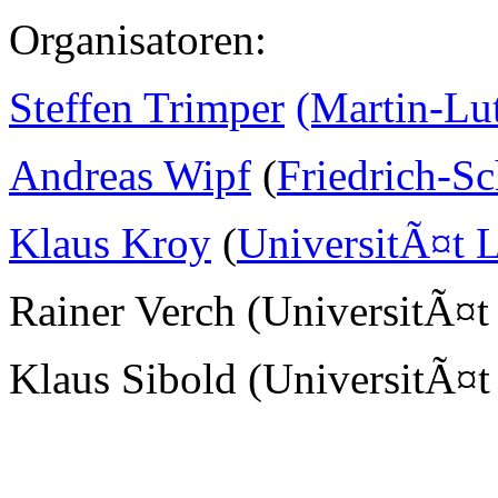
Organisatoren:
Steffen Trimper
(Martin-Lu
Andreas Wipf
(
Friedrich-Sc
Klaus Kroy
(
UniversitÃ¤t L
Rainer Verch (UniversitÃ¤t
Klaus Sibold (UniversitÃ¤t 