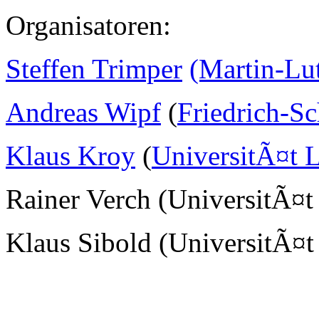
Organisatoren:
Steffen Trimper
(Martin-Lu
Andreas Wipf
(
Friedrich-Sc
Klaus Kroy
(
UniversitÃ¤t L
Rainer Verch (UniversitÃ¤t
Klaus Sibold (UniversitÃ¤t 