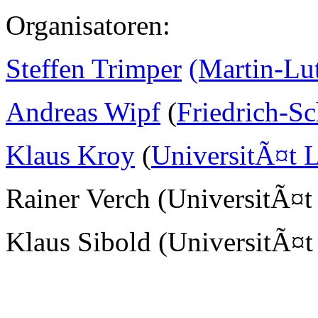
Organisatoren:
Steffen Trimper
(Martin-Lu
Andreas Wipf
(
Friedrich-Sc
Klaus Kroy
(
UniversitÃ¤t L
Rainer Verch (UniversitÃ¤t
Klaus Sibold (UniversitÃ¤t 