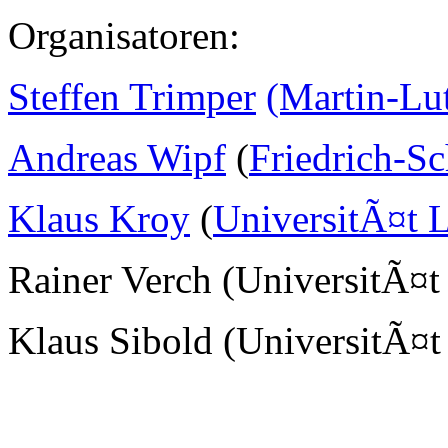
Organisatoren:
Steffen Trimper
(Martin-Lu
Andreas Wipf
(
Friedrich-Sc
Klaus Kroy
(
UniversitÃ¤t L
Rainer Verch (UniversitÃ¤t
Klaus Sibold (UniversitÃ¤t 