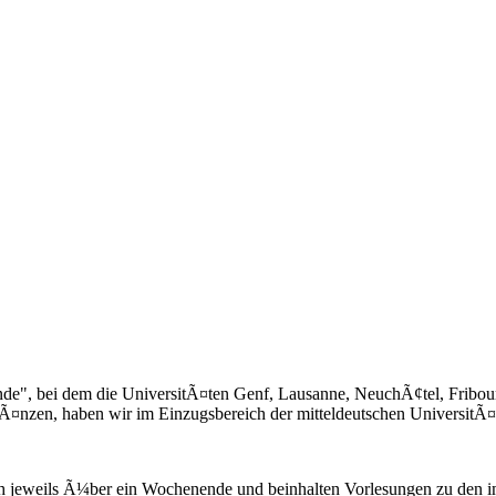
nde", bei dem die UniversitÃ¤ten Genf, Lausanne, NeuchÃ¢tel, Fribo
nzen, haben wir im Einzugsbereich der mitteldeutschen UniversitÃ¤ten
ch jeweils Ã¼ber ein Wochenende und beinhalten Vorlesungen zu den i