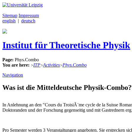
Sitemap
Impressum
english
|
deutsch
Institut für Theoretische Physik
Page:
Phys.Combo
You are here:
ITP
Activities
Phys.Combo
>
>
>
Navigation
Was ist die Mitteldeutsche Physik-Combo?
In Anlehnung an den "Cours du TroisiÃ¨me cycle de la Suisse Roma
Doktoranden und der Forschung gegenseitig und mit Gastrednern ergÃ¤
Pro Semester werden 3 Veranstaltungen angeboten. Sie erstrecken si