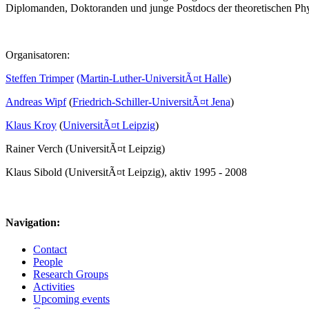
Diplomanden, Doktoranden und junge Postdocs der theoretischen Phy
Organisatoren:
Steffen Trimper
(Martin-Luther-UniversitÃ¤t Halle
)
Andreas Wipf
(
Friedrich-Schiller-UniversitÃ¤t Jena
)
Klaus Kroy
(
UniversitÃ¤t Leipzig
)
Rainer Verch (UniversitÃ¤t Leipzig)
Klaus Sibold (UniversitÃ¤t Leipzig), aktiv 1995 - 2008
Navigation:
Contact
People
Research Groups
Activities
Upcoming events