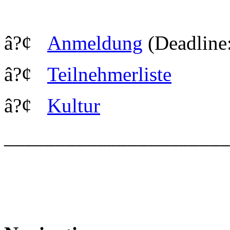
â?¢
Anmeldung
(Deadline
â?¢
Teilnehmerliste
â?¢
Kultur
_____________________