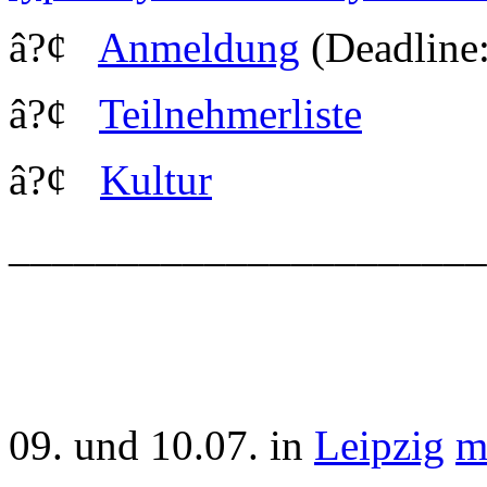
â?¢
Anmeldung
(Deadline:
â?¢
Teilnehmerliste
â?¢
Kultur
_____________________
09. und 10.07. in
Leipzig
m