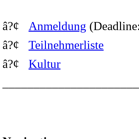
â?¢
Anmeldung
(Deadline
â?¢
Teilnehmerliste
â?¢
Kultur
_____________________