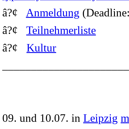
â?¢
Anmeldung
(Deadline:
â?¢
Teilnehmerliste
â?¢
Kultur
_____________________
09. und 10.07. in
Leipzig
m