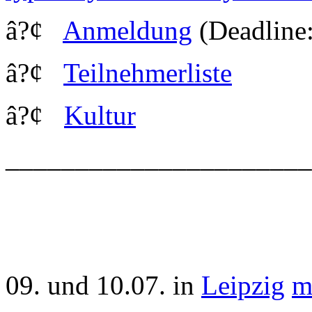
â?¢
Anmeldung
(Deadline:
â?¢
Teilnehmerliste
â?¢
Kultur
_____________________
09. und 10.07. in
Leipzig
m