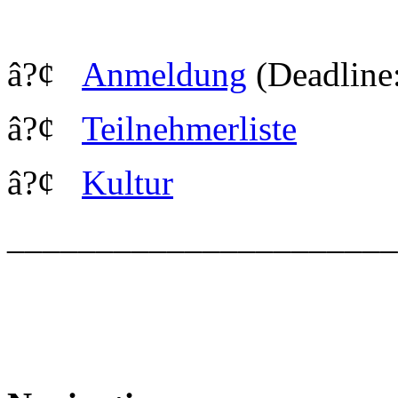
â?¢
Anmeldung
(Deadline
â?¢
Teilnehmerliste
â?¢
Kultur
_____________________