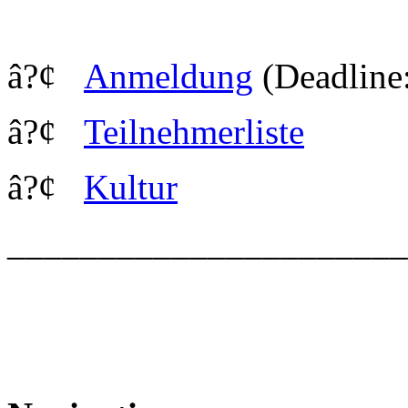
â?¢
Anmeldung
(Deadline
â?¢
Teilnehmerliste
â?¢
Kultur
_____________________