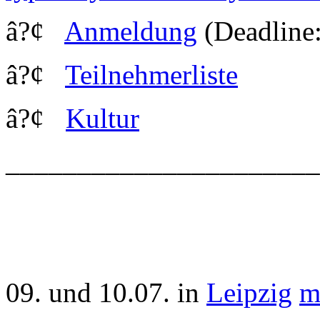
â?¢
Anmeldung
(Deadline:
â?¢
Teilnehmerliste
â?¢
Kultur
_____________________
09. und 10.07. in
Leipzig
m