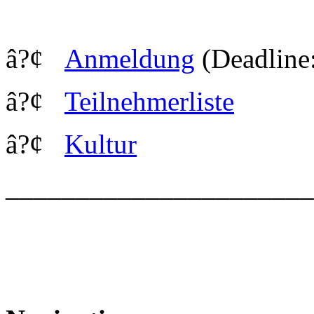
â?¢
Anmeldung
(Deadline
â?¢
Teilnehmerliste
â?¢
Kultur
_____________________