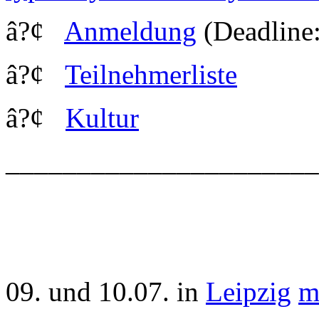
â?¢
Anmeldung
(Deadline:
â?¢
Teilnehmerliste
â?¢
Kultur
_____________________
09. und 10.07. in
Leipzig
m