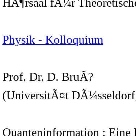
HÃ¶rsaal fÃ¼r Theoretisch
Physik - Kolloquium
Prof. Dr. D. BruÃ?
(UniversitÃ¤t DÃ¼sseldorf,
Quanteninformation : Eine