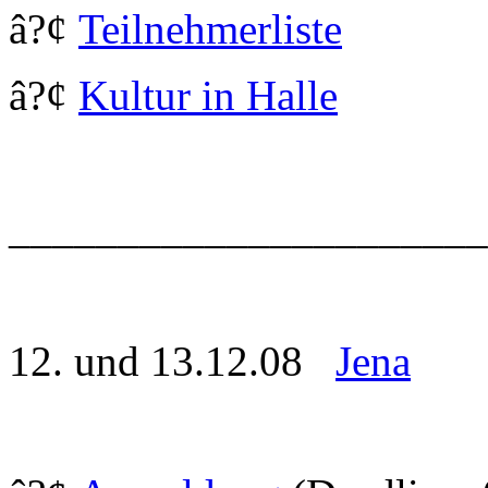
â?¢
Teilnehmerliste
â?¢
Kultur in Halle
______________________
12. und 13.12.08
Jena