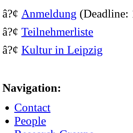
â?¢
Anmeldung
(Deadline: 
â?¢
Teilnehmerliste
â?¢
Kultur in Leipzig
Navigation:
Contact
People