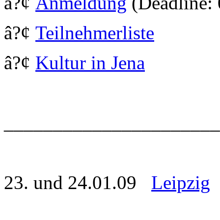
â?¢
Anmeldung
(Deadline:
â?¢
Teilnehmerliste
â?¢
Kultur in Jena
_____________________
23. und 24.01.09
Leipzig