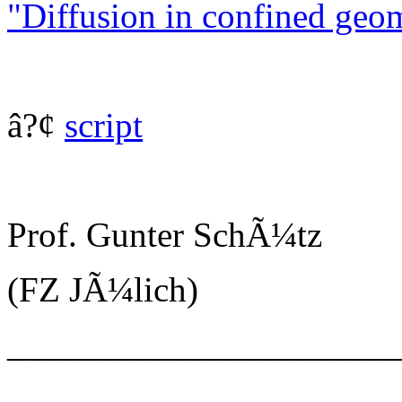
"Diffusion in confined geom
â?¢
script
Prof. Gunter SchÃ¼tz
(FZ JÃ¼lich)
______________________