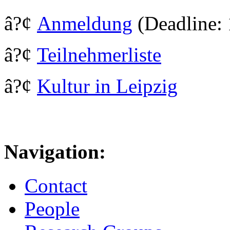
â?¢
Anmeldung
(Deadline: 
â?¢
Teilnehmerliste
â?¢
Kultur in Leipzig
Navigation:
Contact
People