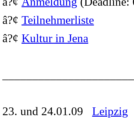
â?¢
Anmeldung
(Deadline:
â?¢
Teilnehmerliste
â?¢
Kultur in Jena
_____________________
23. und 24.01.09
Leipzig