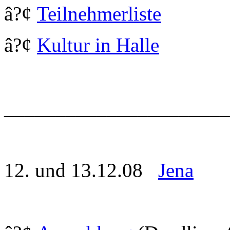
â?¢
Teilnehmerliste
â?¢
Kultur in Halle
______________________
12. und 13.12.08
Jena