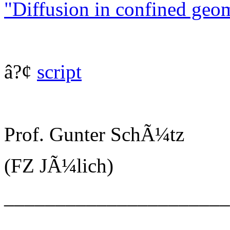
"Diffusion in confined geom
â?¢
script
Prof. Gunter SchÃ¼tz
(FZ JÃ¼lich)
______________________