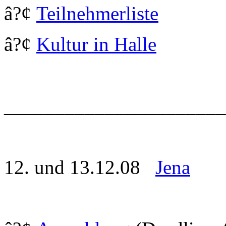
â?¢
Teilnehmerliste
â?¢
Kultur in Halle
______________________
12. und 13.12.08
Jena