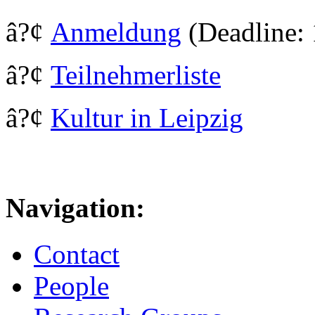
â?¢
Anmeldung
(Deadline: 
â?¢
Teilnehmerliste
â?¢
Kultur in Leipzig
Navigation:
Contact
People