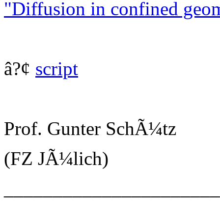
"Diffusion in confined geom
â?¢
script
Prof. Gunter SchÃ¼tz
(FZ JÃ¼lich)
______________________