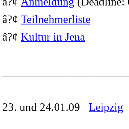
â?¢
Anmeldung
(Deadline:
â?¢
Teilnehmerliste
â?¢
Kultur in Jena
_____________________
23. und 24.01.09
Leipzig