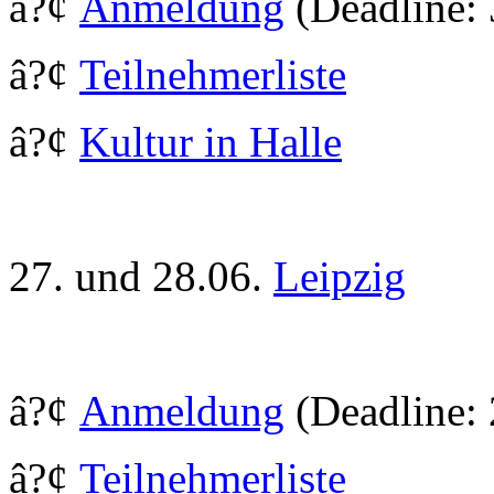
â?¢
Anmeldung
(Deadline:
â?¢
Teilnehmerliste
â?¢
Kultur in Halle
27. und 28.06.
Leipzig
â?¢
Anmeldung
(Deadline: 
â?¢
Teilnehmerliste