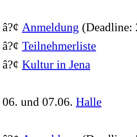
â?¢
Anmeldung
(Deadline: 
â?¢
Teilnehmerliste
â?¢
Kultur in Jena
06. und 07.06.
Halle