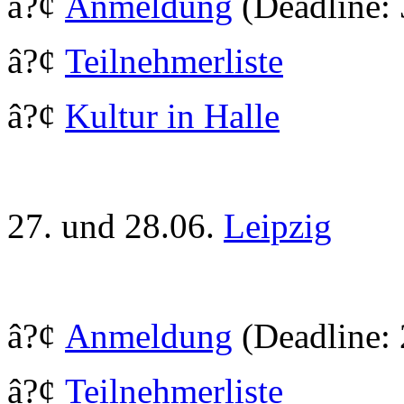
â?¢
Anmeldung
(Deadline:
â?¢
Teilnehmerliste
â?¢
Kultur in Halle
27. und 28.06.
Leipzig
â?¢
Anmeldung
(Deadline: 
â?¢
Teilnehmerliste