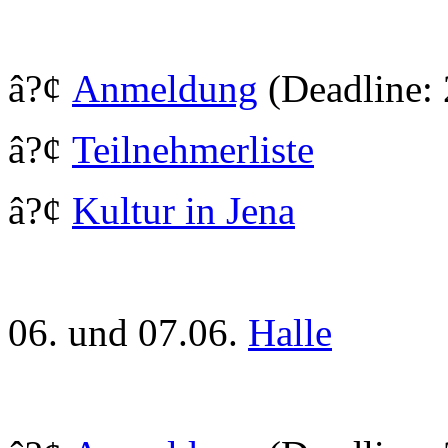
â?¢
Anmeldung
(Deadline: 
â?¢
Teilnehmerliste
â?¢
Kultur in Jena
06. und 07.06.
Halle