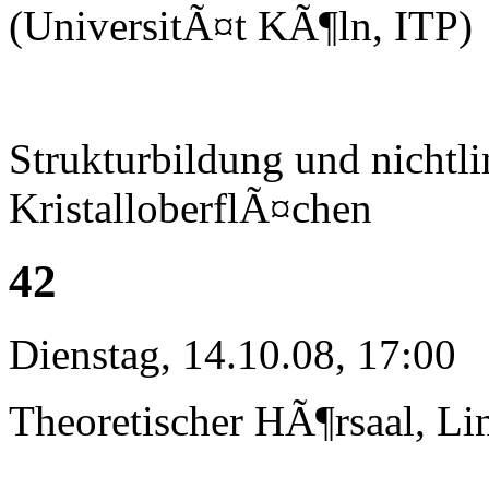
(UniversitÃ¤t KÃ¶ln, ITP)
Strukturbildung und nichtl
KristalloberflÃ¤chen
42
Dienstag, 14.10.08, 17:00
Theoretischer HÃ¶rsaal, Li