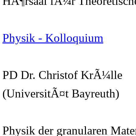
HÃ¶rsaal fÃ¼r Theoretisch
Physik - Kolloquium
PD Dr. Christof KrÃ¼lle
(UniversitÃ¤t Bayreuth)
Physik der granularen Mate