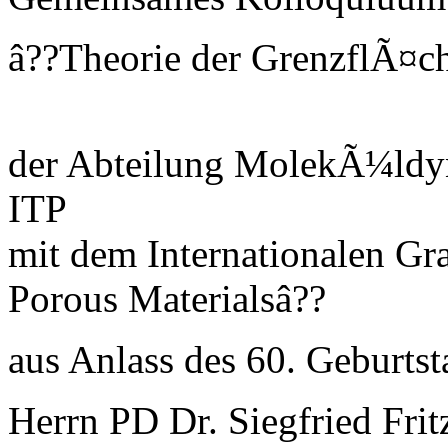
â??Theorie der GrenzflÃ¤c
der Abteilung MolekÃ¼ldy
ITP
mit dem Internationalen Gra
Porous Materialsâ??
aus Anlass des 60. Geburts
Herrn PD Dr. Siegfried Frit