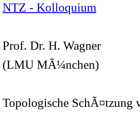
NTZ - Kolloquium
Prof. Dr. H. Wagner
(LMU MÃ¼nchen)
Topologische SchÃ¤tzung v