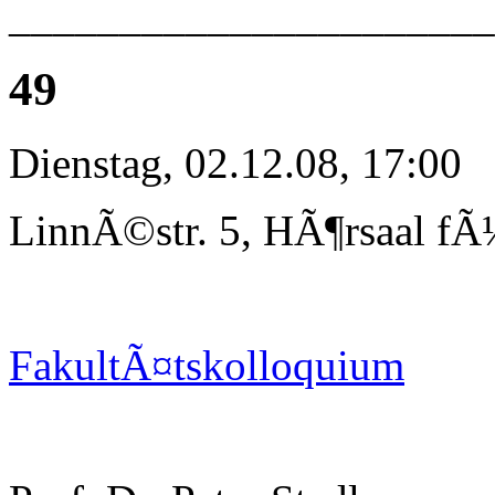
_____________________
49
Dienstag, 02.12.08, 17:00
LinnÃ©str. 5, HÃ¶rsaal fÃ
FakultÃ¤tskolloquium