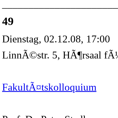
_____________________
49
Dienstag, 02.12.08, 17:00
LinnÃ©str. 5, HÃ¶rsaal fÃ
FakultÃ¤tskolloquium