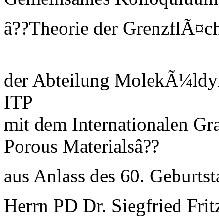
â??Theorie der GrenzflÃ¤c
der Abteilung MolekÃ¼ldy
ITP
mit dem Internationalen Gra
Porous Materialsâ??
aus Anlass des 60. Geburts
Herrn PD Dr. Siegfried Frit