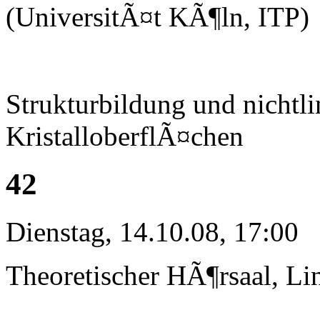
(UniversitÃ¤t KÃ¶ln, ITP)
Strukturbildung und nichtl
KristalloberflÃ¤chen
42
Dienstag, 14.10.08, 17:00
Theoretischer HÃ¶rsaal, Li