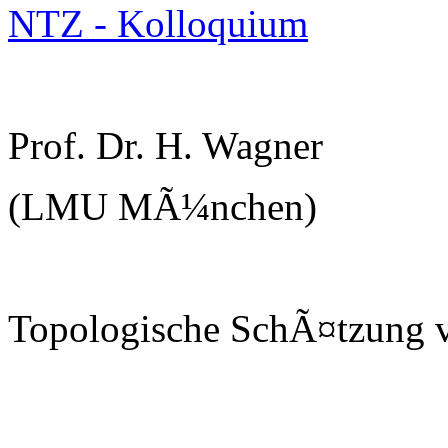
NTZ - Kolloquium
Prof. Dr. H. Wagner
(LMU MÃ¼nchen)
Topologische SchÃ¤tzung v