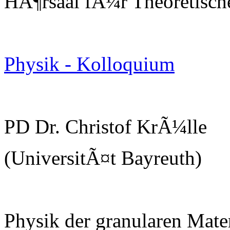
HÃ¶rsaal fÃ¼r Theoretisch
Physik - Kolloquium
PD Dr. Christof KrÃ¼lle
(UniversitÃ¤t Bayreuth)
Physik der granularen Mate