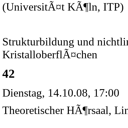
(UniversitÃ¤t KÃ¶ln, ITP)
Strukturbildung und nichtl
KristalloberflÃ¤chen
42
Dienstag, 14.10.08, 17:00
Theoretischer HÃ¶rsaal, Li