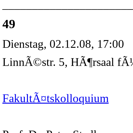
_____________________
49
Dienstag, 02.12.08, 17:00
LinnÃ©str. 5, HÃ¶rsaal fÃ
FakultÃ¤tskolloquium