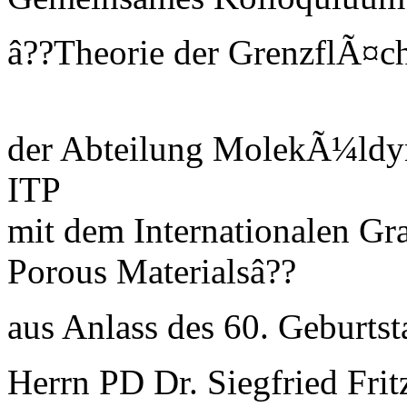
â??Theorie der GrenzflÃ¤c
der Abteilung MolekÃ¼ldy
ITP
mit dem Internationalen Gra
Porous Materialsâ??
aus Anlass des 60. Geburts
Herrn PD Dr. Siegfried Frit