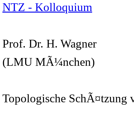
NTZ - Kolloquium
Prof. Dr. H. Wagner
(LMU MÃ¼nchen)
Topologische SchÃ¤tzung v