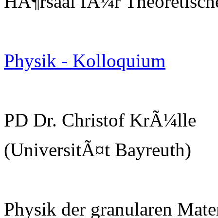
HÃ¶rsaal fÃ¼r Theoretisch
Physik - Kolloquium
PD Dr. Christof KrÃ¼lle
(UniversitÃ¤t Bayreuth)
Physik der granularen Mate