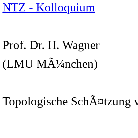
NTZ - Kolloquium
Prof. Dr. H. Wagner
(LMU MÃ¼nchen)
Topologische SchÃ¤tzung v