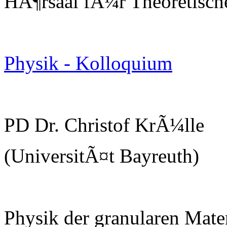
HÃ¶rsaal fÃ¼r Theoretisch
Physik - Kolloquium
PD Dr. Christof KrÃ¼lle
(UniversitÃ¤t Bayreuth)
Physik der granularen Mate