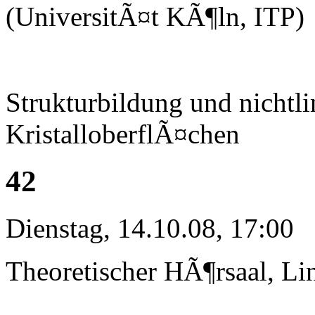
(UniversitÃ¤t KÃ¶ln, ITP)
Strukturbildung und nichtl
KristalloberflÃ¤chen
42
Dienstag, 14.10.08, 17:00
Theoretischer HÃ¶rsaal, Li