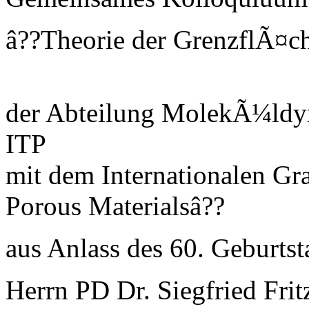
â??Theorie der GrenzflÃ¤c
der Abteilung MolekÃ¼ldy
ITP
mit dem Internationalen Gra
Porous Materialsâ??
aus Anlass des 60. Geburts
Herrn PD Dr. Siegfried Frit