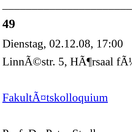
_____________________
49
Dienstag, 02.12.08, 17:00
LinnÃ©str. 5, HÃ¶rsaal fÃ
FakultÃ¤tskolloquium