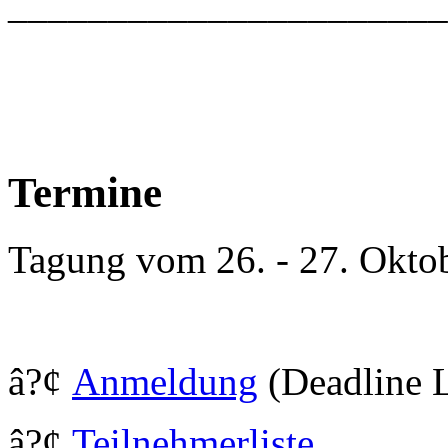
_____________________
Termine
Tagung vom 26. - 27. Okto
â?¢
Anmeldung
(Deadline L
â?¢
Teilnehmerliste