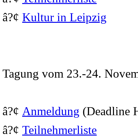
â?¢
Kultur in Leipzig
Tagung vom 23.-24. Novem
â?¢
Anmeldung
(Deadline 
â?¢
Teilnehmerliste