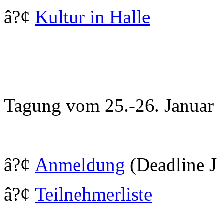
â?¢
Kultur in Halle
Tagung vom 25.-26. Januar
â?¢
Anmeldung
(Deadline J
â?¢
Teilnehmerliste