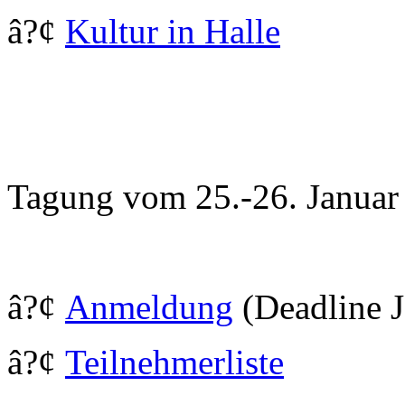
â?¢
Kultur in Halle
Tagung vom 25.-26. Januar
â?¢
Anmeldung
(Deadline J
â?¢
Teilnehmerliste