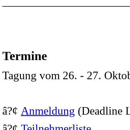
_____________________
Termine
Tagung vom 26. - 27. Okto
â?¢
Anmeldung
(Deadline L
â?¢
Teilnehmerliste