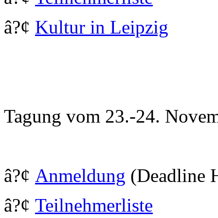
â?¢
Kultur in Leipzig
Tagung vom 23.-24. Novem
â?¢
Anmeldung
(Deadline 
â?¢
Teilnehmerliste