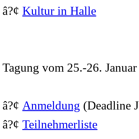
â?¢
Kultur in Halle
Tagung vom 25.-26. Januar
â?¢
Anmeldung
(Deadline J
â?¢
Teilnehmerliste