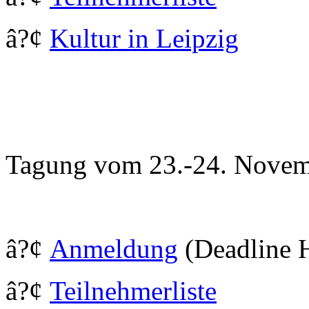
â?¢
Kultur in Leipzig
Tagung vom 23.-24. Novem
â?¢
Anmeldung
(Deadline 
â?¢
Teilnehmerliste