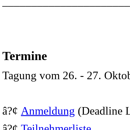
_____________________
Termine
Tagung vom 26. - 27. Okto
â?¢
Anmeldung
(Deadline L
â?¢
Teilnehmerliste