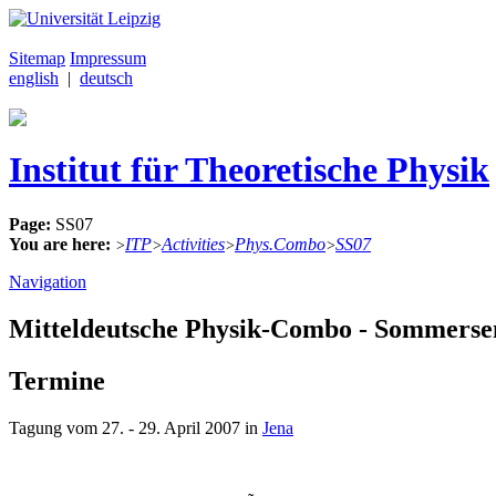
Sitemap
Impressum
english
|
deutsch
Institut für Theoretische Physik
Page:
SS07
You are here:
ITP
Activities
Phys.Combo
SS07
>
>
>
>
Navigation
Mitteldeutsche Physik-Combo - Sommerse
Termine
Tagung vom 27. - 29. April 2007 in
Jena