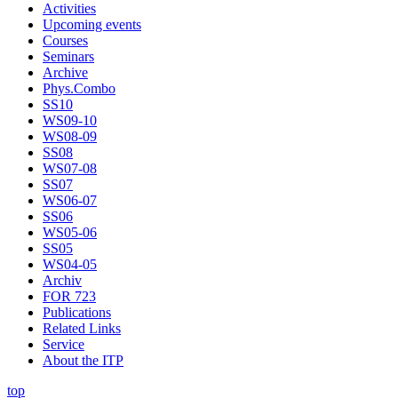
Activities
Upcoming events
Courses
Seminars
Archive
Phys.Combo
SS10
WS09-10
WS08-09
SS08
WS07-08
SS07
WS06-07
SS06
WS05-06
SS05
WS04-05
Archiv
FOR 723
Publications
Related Links
Service
About the ITP
top