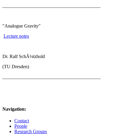
_________________________________________
"Analogue Gravity"
Lecture notes
Dr. Ralf SchÃ¼tzhold
(TU Dresden)
_________________________________________
Navigation:
Contact
People
Research Groups