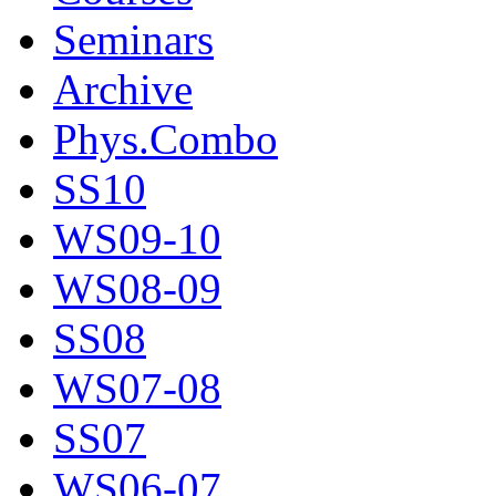
Seminars
Archive
Phys.Combo
SS10
WS09-10
WS08-09
SS08
WS07-08
SS07
WS06-07