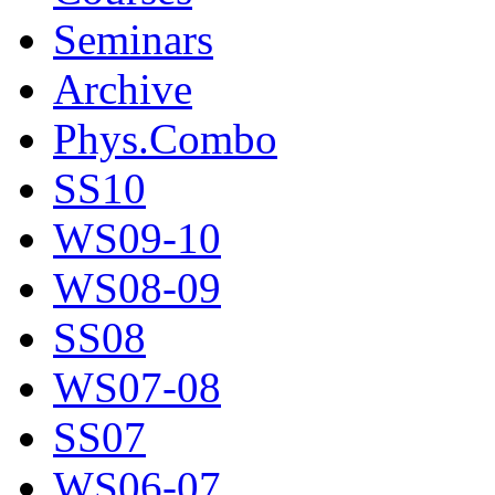
Seminars
Archive
Phys.Combo
SS10
WS09-10
WS08-09
SS08
WS07-08
SS07
WS06-07