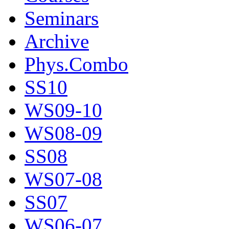
Seminars
Archive
Phys.Combo
SS10
WS09-10
WS08-09
SS08
WS07-08
SS07
WS06-07