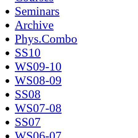
Seminars
Archive
Phys.Combo
SS10
WS09-10
WS08-09
SS08
WS07-08
SS07
WS06-07