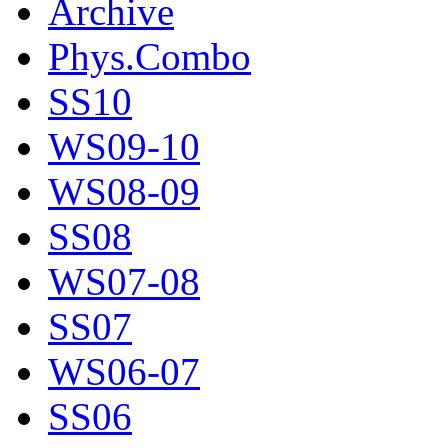
Archive
Phys.Combo
SS10
WS09-10
WS08-09
SS08
WS07-08
SS07
WS06-07
SS06