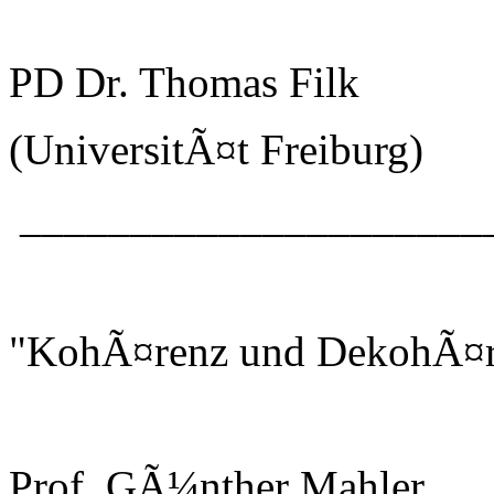
PD Dr. Thomas Filk
(UniversitÃ¤t Freiburg)
_____________________
"KohÃ¤renz und DekohÃ¤r
Prof. GÃ¼nther Mahler