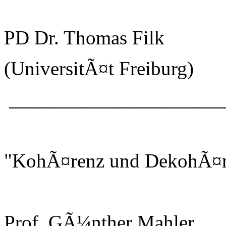
PD Dr. Thomas Filk
(UniversitÃ¤t Freiburg)
_____________________
"KohÃ¤renz und DekohÃ¤r
Prof. GÃ¼nther Mahler