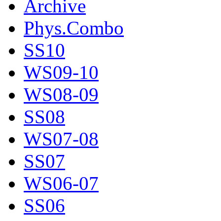
Archive
Phys.Combo
SS10
WS09-10
WS08-09
SS08
WS07-08
SS07
WS06-07
SS06