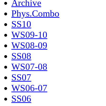
Archive
Phys.Combo
SS10
WS09-10
WS08-09
SS08
WS07-08
SS07
WS06-07
SS06