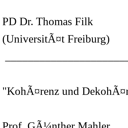
PD Dr. Thomas Filk
(UniversitÃ¤t Freiburg)
_____________________
"KohÃ¤renz und DekohÃ¤r
Prof. GÃ¼nther Mahler